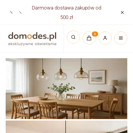
Darmowa dostawa zakupów od
Płatno
500 zł
Produkty w koszyku:
Otwórz wyszukiwarkę
Lampy wiszące