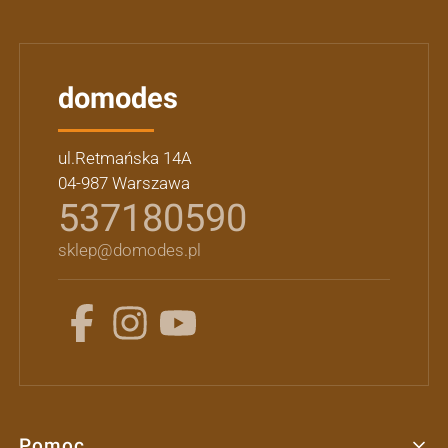
domodes
ul.Retmańska 14A
04-987 Warszawa
537180590
sklep@domodes.pl
Pomoc
Linki w stopce