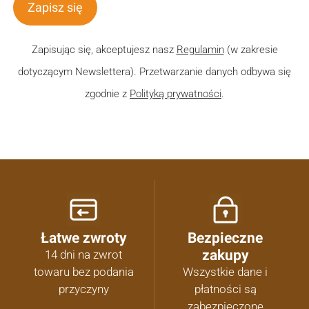
Zapisz się
Zapisując się, akceptujesz nasz
Regulamin
(w zakresie
dotyczącym Newslettera). Przetwarzanie danych odbywa się
zgodnie z
Polityką prywatności
.
Łatwe zwroty
Bezpieczne
zakupy
14 dni na zwrot
towaru bez podania
Wszystkie dane i
przyczyny
płatności są
zabezpieczone