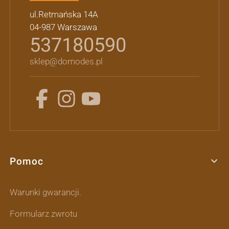
ul.Retmańska 14A
04-987 Warszawa
537180590
sklep@domodes.pl
Pomoc
Linki w stopce
Warunki gwarancji.
Formularz zwrotu