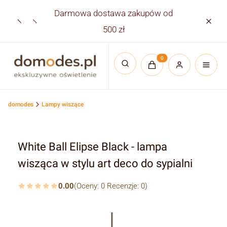
Darmowa dostawa zakupów od
Płatno
500 zł
Produkty w koszyku:
Otwórz wyszukiwarkę
domodes
Lampy wiszące
White Ball Elipse Black - lampa
wisząca w stylu art deco do sypialni
0.00
(Oceny: 0 Recenzje: 0)