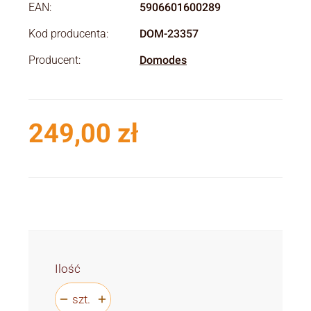
EAN:
5906601600289
Kod producenta:
DOM-23357
Producent:
Domodes
249,00 zł
Cena
Ilość
szt.