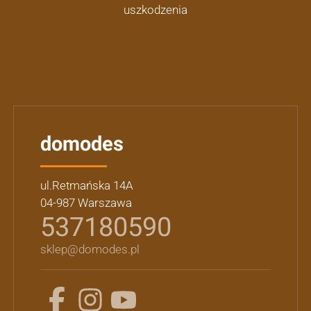
uszkodzenia
domodes
ul.Retmańska 14A
04-987 Warszawa
537180590
sklep@domodes.pl