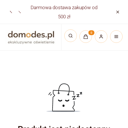
Darmowa dostawa zakupów od
Płatno
500 zł
Produkty w koszyku:
Otwórz wyszukiwarkę