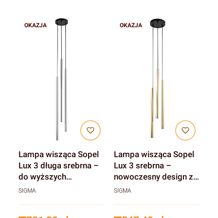
OKAZJA
OKAZJA
Lampa wisząca Sopel
Lampa wisząca Sopel
Lux 3 długa srebrna –
Lux 3 srebrna –
do wyższych
nowoczesny design z
pomieszczeń
nutą luksusu
SIGMA
SIGMA