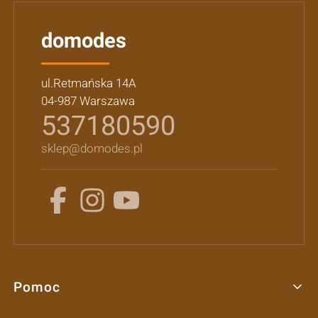
domodes
ul.Retmańska 14A
04-987 Warszawa
537180590
sklep@domodes.pl
Pomoc
Linki w stopce