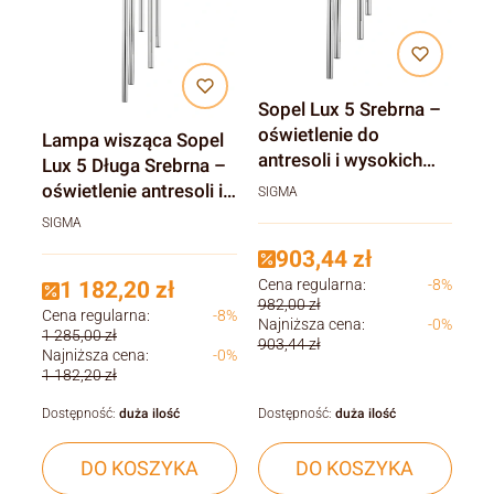
Sopel Lux 5 Srebrna –
oświetlenie do
Lampa wisząca Sopel
antresoli i wysokich
Lux 5 Długa Srebrna –
pomieszczeńń
oświetlenie antresoli i
SIGMA
wysokich salonów
SIGMA
903,44 zł
Cena regularna:
-8%
1 182,20 zł
982,00 zł
Cena regularna:
-8%
Najniższa cena:
-0%
1 285,00 zł
903,44 zł
Najniższa cena:
-0%
1 182,20 zł
Dostępność:
duża ilość
Dostępność:
duża ilość
DO KOSZYKA
DO KOSZYKA