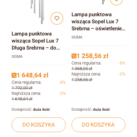
Lampa punktowa
wisząca Sopel Lux 7
Srebrna – oświetlenie
Lampa punktowa
wysokich wnętrz i
SIGMA
wisząca Sopel Lux 7
antresoli
Długa Srebrna – do
wysokiego salonu
1 258,56 zł
SIGMA
Cena regularna:
-8%
1 368,00 zł
Najniższa cena:
-0%
1 648,64 zł
1 258,56 zł
Cena regularna:
-8%
1 792,00 zł
Najniższa cena:
-0%
1 648,64 zł
Dostępność:
duża ilość
Dostępność:
duża ilość
DO KOSZYKA
DO KOSZYKA