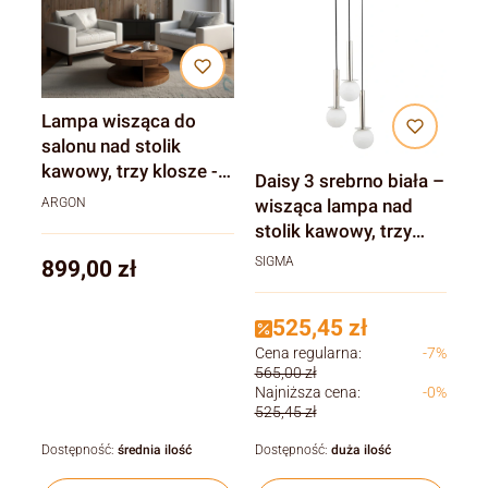
Lampa wisząca do
salonu nad stolik
kawowy, trzy klosze -
Daisy 3 srebrno biała –
Burgos Chrom
wisząca lampa nad
ARGON
stolik kawowy, trzy
białe klosze, srebrne
SIGMA
Cena
899,00 zł
mocowanie
525,45 zł
Cena regularna:
-7%
565,00 zł
Najniższa cena:
-0%
525,45 zł
Dostępność:
średnia ilość
Dostępność:
duża ilość