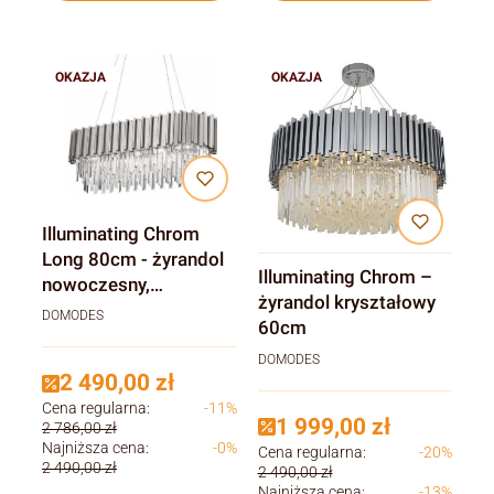
OKAZJA
OKAZJA
Illuminating Chrom
Long 80cm - żyrandol
Illuminating Chrom –
nowoczesny,
żyrandol kryształowy
kryształowy
DOMODES
60cm
DOMODES
2 490,00 zł
Cena regularna:
-11%
1 999,00 zł
2 786,00 zł
Najniższa cena:
-0%
Cena regularna:
-20%
2 490,00 zł
2 490,00 zł
Najniższa cena:
-13%