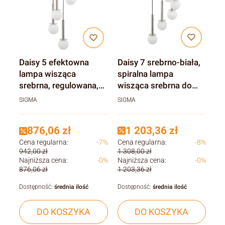
Daisy 7 srebrno-biała,
Daisy 5 efektowna
spiralna lampa
lampa wisząca
wisząca srebrna do
srebrna, regulowana,
klatki schodowej,
klosze białe mleczne
SIGMA
SIGMA
klosze biały
1 203,36 zł
876,06 zł
Cena regularna:
-8%
Cena regularna:
-7%
1 308,00 zł
942,00 zł
Najniższa cena:
-0%
Najniższa cena:
-0%
1 203,36 zł
876,06 zł
Dostępność:
średnia ilość
Dostępność:
średnia ilość
DO KOSZYKA
DO KOSZYKA