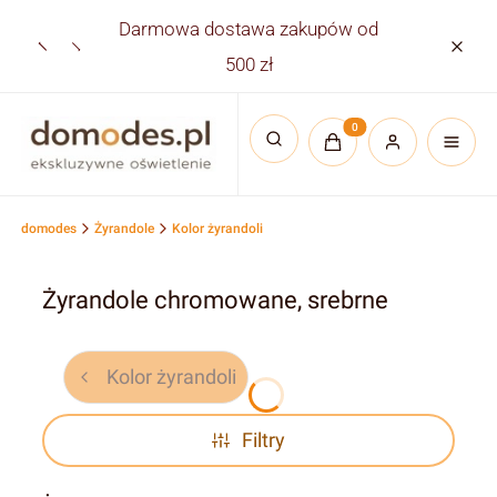
Darmowa dostawa zakupów od
Płatno
500 zł
Produkty w koszyku:
Otwórz wyszukiwarkę
domodes
Żyrandole
Kolor żyrandoli
Żyrandole chromowane, srebrne
Kolor żyrandoli
Filtry