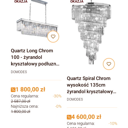
OKAZJA
OKAZJA
Quartz Long Chrom
100 - żyrandol
kryształowy podłuzny
nad stół, kolor srebrny
DOMODES
Quartz Spiral Chrom
wysokość 135cm
1 800,00 zł
żyrandol kryształowy
Cena regularna:
-30%
do wysokich wnętrz,
DOMODES
2 587,00 zł
antresoli
Najniższa cena:
-0%
1 800,00 zł
4 600,00 zł
Cena regularna:
-10%