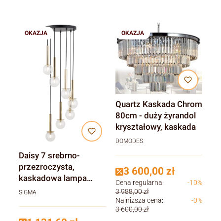
OKAZJA
OKAZJA
Quartz Kaskada Chrom
80cm - duży żyrandol
kryształowy, kaskada
DOMODES
Daisy 7 srebrno-
przezroczysta,
3 600,00 zł
kaskadowa lampa
Cena regularna:
-10%
wisząca srebrna
3 988,00 zł
SIGMA
klosze rzezroczyste
Najniższa cena:
-0%
3 600,00 zł