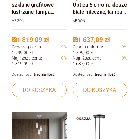
szklane grafitowe
Optica 6 chrom, klosze
lustrzane, lampa
białe mleczne, lampa
wisząca do wysokich
wisząca do wysokich
ARGON
ARGON
pomieszczeń
pomieszczeń
1 819,09 zł
1 637,09 zł
Cena regularna:
-9%
Cena regularna:
-9%
1 999,00 zł
1 799,00 zł
Najniższa cena:
-0%
Najniższa cena:
-0%
1 819,09 zł
1 637,09 zł
Dostępność:
średnia ilość
Dostępność:
średnia ilość
DO KOSZYKA
DO KOSZYKA
OKAZJA