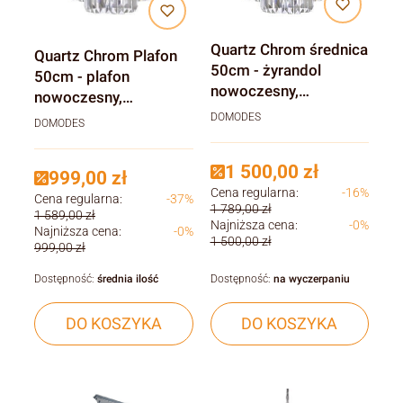
Quartz Chrom średnica
Quartz Chrom Plafon
50cm - żyrandol
50cm - plafon
nowoczesny,
nowoczesny,
kryształowy
kryształowy, kolor
DOMODES
DOMODES
srebrny
1 500,00 zł
999,00 zł
Cena regularna:
-16%
Cena regularna:
-37%
1 789,00 zł
1 589,00 zł
Najniższa cena:
-0%
Najniższa cena:
-0%
1 500,00 zł
999,00 zł
Dostępność:
średnia ilość
Dostępność:
na wyczerpaniu
DO KOSZYKA
DO KOSZYKA