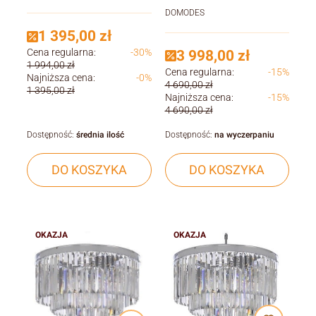
srebrnym
DOMODES
1 395,00 zł
Cena regularna:
-30%
3 998,00 zł
1 994,00 zł
Cena regularna:
-15%
Najniższa cena:
-0%
4 690,00 zł
1 395,00 zł
Najniższa cena:
-15%
4 690,00 zł
Dostępność:
średnia ilość
Dostępność:
na wyczerpaniu
DO KOSZYKA
DO KOSZYKA
OKAZJA
OKAZJA