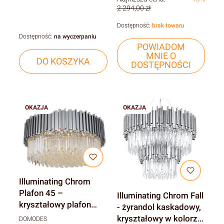
2 294,00 zł
Dostępność:
brak towaru
Dostępność:
na wyczerpaniu
POWIADOM
MNIE O
DO KOSZYKA
DOSTĘPNOŚCI
OKAZJA
OKAZJA
Illuminating Chrom
Plafon 45 –
Illuminating Chrom Fall
kryształowy plafon
- żyrandol kaskadowy,
45cm
kryształowy w kolorze
DOMODES