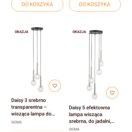
DO KOSZYKA
DO KOSZYKA
OKAZJA
OKAZJA
Daisy 3 srebrno
transparentna –
Daisy 5 efektowna
wisząca lampa do
lampa wisząca
sypialni, trzy
srebrna, do jadalni,
SIGMA
przezroczyste klosze
klosze przezroczyste
SIGMA