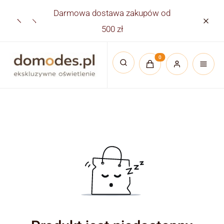
Darmowa dostawa zakupów od
Płatno
500 zł
Produkty w koszyku:
Otwórz wyszukiwarkę