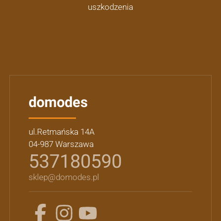
uszkodzenia
domodes
ul.Retmańska 14A
04-987 Warszawa
537180590
sklep@domodes.pl