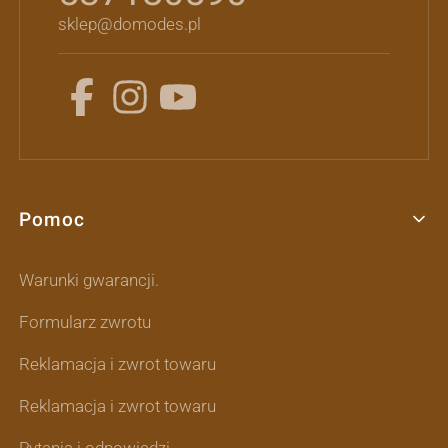
sklep@domodes.pl
Pomoc
Linki w stopce
Warunki gwarancji.
Formularz zwrotu
Reklamacja i zwrot towaru
Reklamacja i zwrot towaru