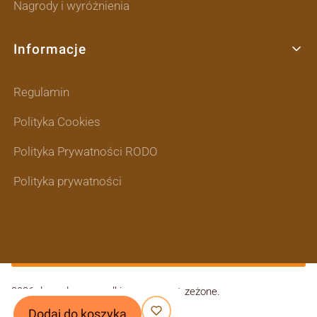
Nagrody i wyróżnienia
Informacje
Regulamin
Polityka Cookies
Polityka Prywatności RODO
Polityka prywatności
2026 domodes - wszelkie prawa zastrzeżone.
|
Dodaj do koszyka
Szablon graficzny
ShopGadget.pl