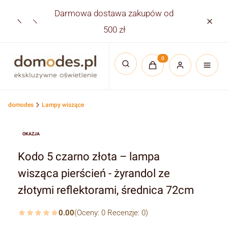
Darmowa dostawa zakupów od
Płatno
500 zł
Produkty w koszyku:
Otwórz wyszukiwarkę
domodes
Lampy wiszące
OKAZJA
Kodo 5 czarno złota – lampa
wisząca pierścień - żyrandol ze
złotymi reflektorami, średnica 72cm
0.00
(Oceny: 0 Recenzje: 0)