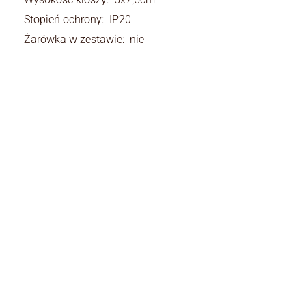
Stopień ochrony: IP20
Żarówka w zestawie: nie
Rodzaj:
Rodzaj
lampy wiszące
Kolor klosza:
Kolor klosza
złoty
Materiały: