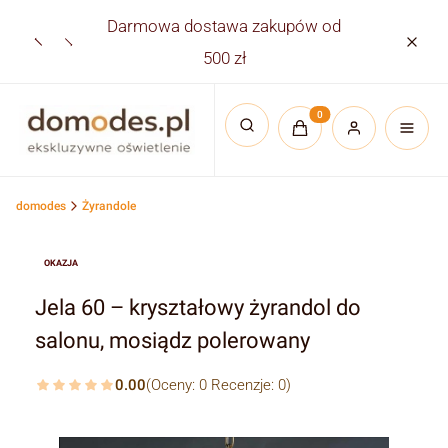
Darmowa dostawa zakupów od
Płatno
500 zł
Produkty w koszyku:
Otwórz wyszukiwarkę
domodes
Żyrandole
OKAZJA
Jela 60 – kryształowy żyrandol do
salonu, mosiądz polerowany
0.00
(Oceny: 0 Recenzje: 0)