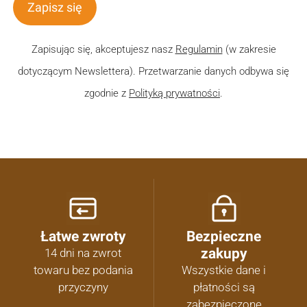
Zapisz się
Zapisując się, akceptujesz nasz
Regulamin
(w zakresie
dotyczącym Newslettera). Przetwarzanie danych odbywa się
zgodnie z
Polityką prywatności
.
Łatwe zwroty
Bezpieczne
zakupy
14 dni na zwrot
towaru bez podania
Wszystkie dane i
przyczyny
płatności są
zabezpieczone