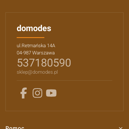
domodes
ul.Retmańska 14A
04-987 Warszawa
537180590
sklep@domodes.pl
Pomoc
Linki w stopce