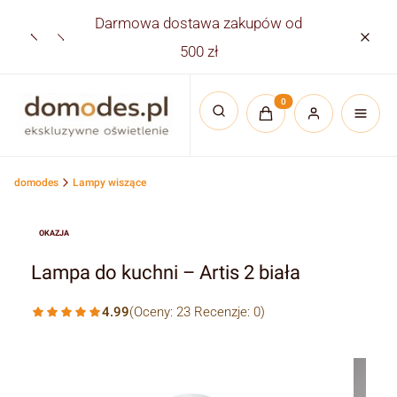
Darmowa dostawa zakupów od
Płatno
500 zł
Produkty w koszyku:
Otwórz wyszukiwarkę
domodes
Lampy wiszące
OKAZJA
Lampa do kuchni – Artis 2 biała
4.99
(Oceny: 23 Recenzje: 0)