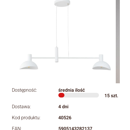
Dostępność:
średnia ilość
15
szt.
Dostawa:
4 dni
Kod produktu:
40526
EAN:
5905143282137