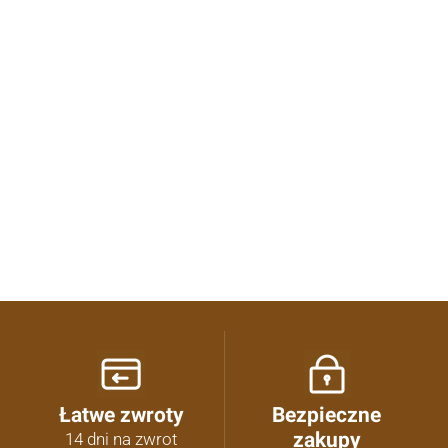
4.99
Liczba ocen: 23
Oceń i opisz
Łatwe zwroty
Bezpieczne
zakupy
14 dni na zwrot