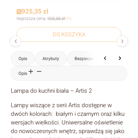
925,35 zł
Najniższa cena:
925,35 zł
-0%
DO KOSZYKA
Opis
Atrybuty
Bezpieczeństwo
Komenta
Opis
Lampa do kuchni biała – Artis 2
Lampy wiszące z serii Artis dostępne w
dwóch kolorach: białym i czarnym oraz kilku
wersjach wielkości. Uniwersalne oświetlenie
do nowoczesnych wnętrz, sprawdzą się jako