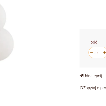
Ilość
szt.
Udostępnij
Zapytaj o pr