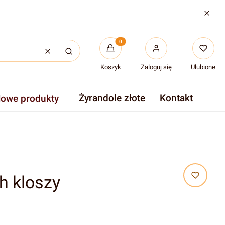
Produkty w koszyku: 0. Zobac
Wyczyść
Szukaj
Koszyk
Zaloguj się
Ulubione
Żyrandole złote
Kontakt
owe produkty
h kloszy