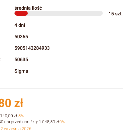
średnia ilość
15
szt.
4 dni
50365
5905143284933
:
50635
Sigma
80 zł
 140,00 zł
-8%
30 dni przed obniżką:
1 048,80 zł
0%
 2 września 2026