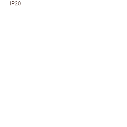
IP20
Rodzaj:
Rodzaj
lampy wiszące
Kolor klosza:
Kolor klosza
biały
Materiały: