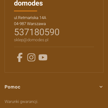
domodes
ul.Retmańska 14A
04-987 Warszawa
537180590
sklep@domodes.pl
Pomoc
Linki w stopce
Warunki gwarancji.