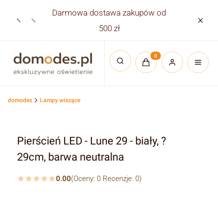
Darmowa dostawa zakupów od
Płatno
500 zł
Produkty w koszyku:
Otwórz wyszukiwarkę
domodes
Lampy wiszące
Pierścień LED - Lune 29 - biały, ?
29cm, barwa neutralna
0.00
(Oceny: 0 Recenzje: 0)