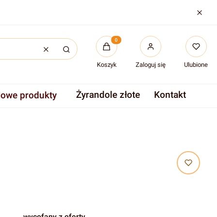
Produkty w koszyku: 0. Zobac
Wyczyść
Szukaj
Koszyk
Zaloguj się
Ulubione
Żyrandole złote
Kontakt
owe produkty
wycofany z oferty