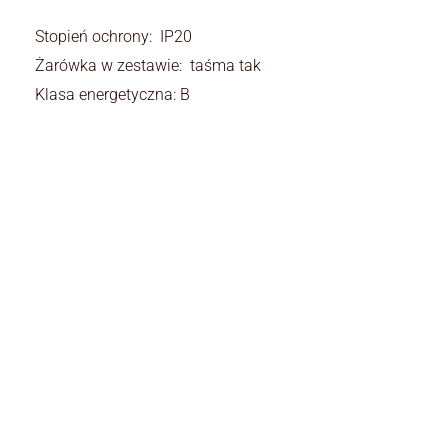
Stopień ochrony: IP20
Żarówka w zestawie: taśma tak
Klasa energetyczna: B
Rodzaj:
Rodzaj
żyrandole kr
Materiały:
Materiały
metal i szkło