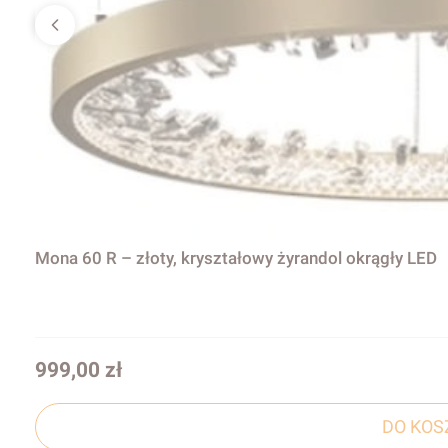
Mona 60 R – złoty, kryształowy żyrandol okrągły LED
Cena
999,00 zł
DO KOS