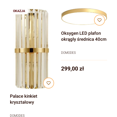
OKAZJA
Oksygen LED plafon
okrągły średnica 40cm
DOMODES
Cena
299,00 zł
Palace kinkiet
kryształowy
DOMODES