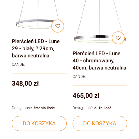
Pierścień LED - Lune
29 - biały, ? 29cm,
Pierścień LED - Lune
barwa neutralna
40 - chromowany,
CANDE.
40cm, barwa neutralna
CANDE.
Cena
348,00 zł
Cena
465,00 zł
Dostępność:
średnia ilość
Dostępność:
duża ilość
DO KOSZYKA
DO KOSZYKA