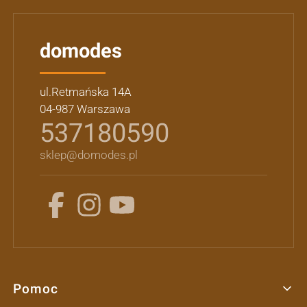
domodes
ul.Retmańska 14A
04-987 Warszawa
537180590
sklep@domodes.pl
Pomoc
Linki w stopce