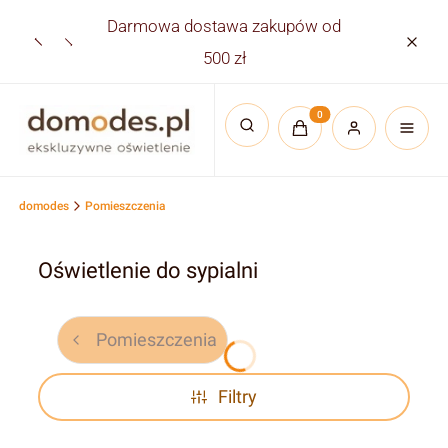
Darmowa dostawa zakupów od
Płatno
500 zł
Produkty w koszyku:
Otwórz wyszukiwarkę
domodes
Pomieszczenia
Oświetlenie do sypialni
Pomieszczenia
Filtry