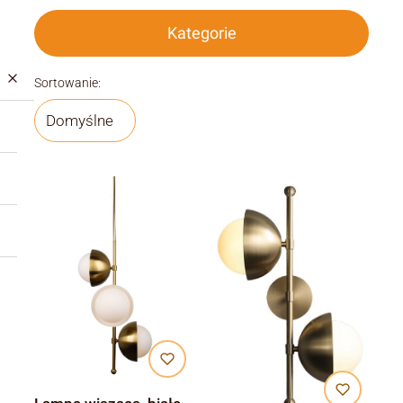
Kategorie
Lista produktów
Sortowanie:
Domyślne