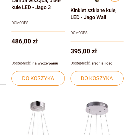
Lampa wisząca, białe
kule LED - Jago 3
Kinkiet szklane kule,
LED - Jago Wall
DOMODES
DOMODES
Cena
486,00 zł
Cena
395,00 zł
Dostępność:
na wyczerpaniu
Dostępność:
średnia ilość
DO KOSZYKA
DO KOSZYKA