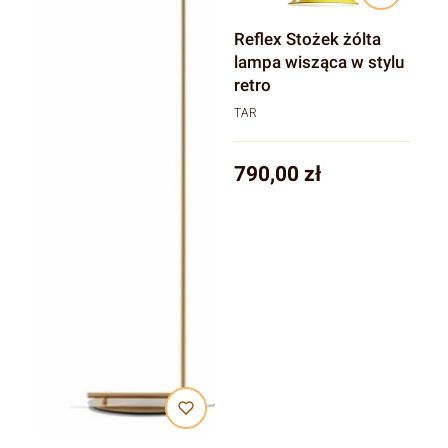
Reflex Stożek żólta
lampa wisząca w stylu
retro
TAR
Cena
790,00 zł