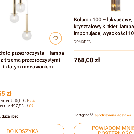
Kolumn 100 – luksusowy,
kryształowy kinkiet, lampa
imponującej wysokości 1
DOMODES
złoto przezroczysta – lampa
Cena
768,00 zł
 z trzema przezroczystymi
i i złotym mocowaniem.
5 zł
larna:
535,00 zł
-7%
 cena:
497,55 zł
-0%
Dostępność:
spodziewana dostawa
:
duża ilość
POWIADOM MNIE
DO KOSZYKA
DOSTĘPNOŚCI