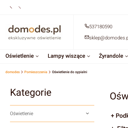
537180590
sklep@domodes.p
Oświetlenie
Lampy wiszące
Żyrandole
domodes
Pomieszczenia
Oświetlenie do sypialni
Kategorie
Oświ
Oświetlenie
Podk