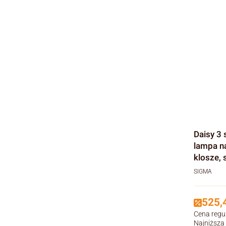
Daisy 3 
lampa na
klosze,
SIGMA
525,4
Cena regu
Najniższa