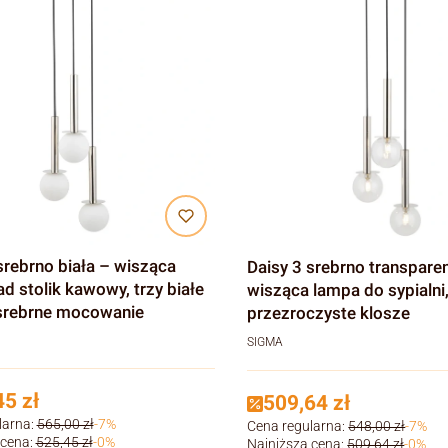
srebrno biała – wisząca
Daisy 3 srebrno transpare
d stolik kawowy, trzy białe
wisząca lampa do sypialni,
 srebrne mocowanie
przezroczyste klosze
SIGMA
5 zł
509,64 zł
larna:
565,00 zł
-7%
Cena regularna:
548,00 zł
-7%
 cena:
525,45 zł
-0%
Najniższa cena:
509,64 zł
-0%