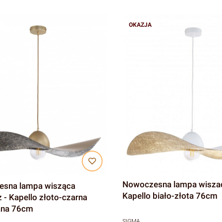
OKAZJA
Nowoczesna lampa wiszac
a wisząca
Kapello biało-złota 76cm
 - Kapello złoto-czarna
ana 76cm
SIGMA