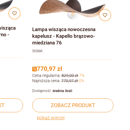
wisząca
Lampa wisząca nowoczesna
rno -
kapelusz - Kapello brązowo-
miedziana 76
SIGMA
770,97 zł
Cena regularna:
829,00 zł
-7%
Najniższa cena:
770,97 zł
-0%
Dostępność:
średnia ilość
KT
ZOBACZ PRODUKT
pokaż więcej