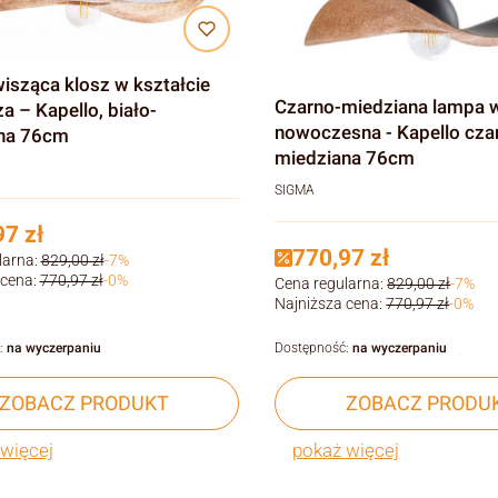
isząca klosz w kształcie
Czarno-miedziana lampa 
biało-
nowoczesna - Kapello cza
na 76cm
miedziana 76cm
SIGMA
7 zł
770,97 zł
larna:
829,00 zł
-7%
 cena:
770,97 zł
-0%
Cena regularna:
829,00 zł
-7%
Najniższa cena:
770,97 zł
-0%
:
na wyczerpaniu
Dostępność:
na wyczerpaniu
ZOBACZ PRODUKT
ZOBACZ PRODU
więcej
pokaż więcej