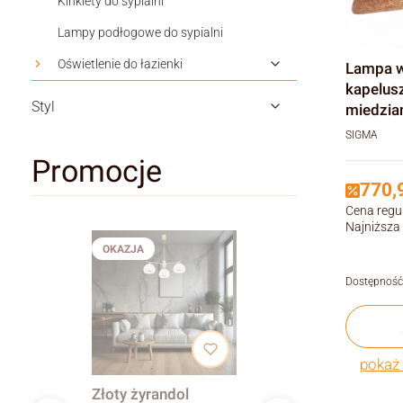
Kinkiety do sypialni
Lampy podłogowe do sypialni
Oświetlenie do łazienki
Lampa w
kapelusza – Kapello, 
Styl
miedzia
SIGMA
Promocje
770,9
Cena regu
Najniższa
OKAZJA
Dostępność
pokaż 
Złoty żyrandol