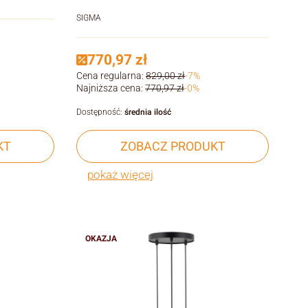
SIGMA
770,97 zł
Cena regularna:
829,00 zł
-7%
Najniższa cena:
770,97 zł
-0%
Dostępność:
średnia ilość
KT
ZOBACZ PRODUKT
pokaż więcej
OKAZJA