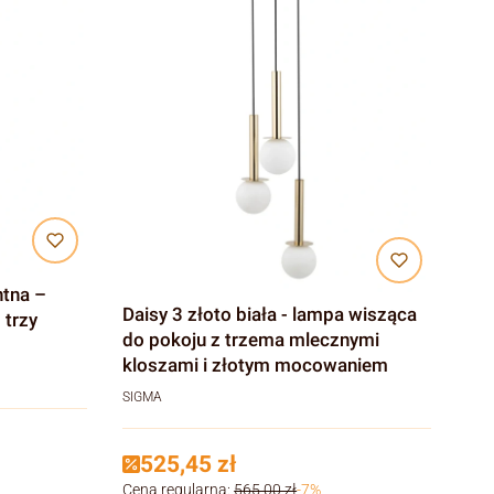
ntna –
Daisy 3 złoto biała - lampa wisząca
 trzy
do pokoju z trzema mlecznymi
kloszami i złotym mocowaniem
SIGMA
525,45 zł
Cena regularna:
565,00 zł
-7%