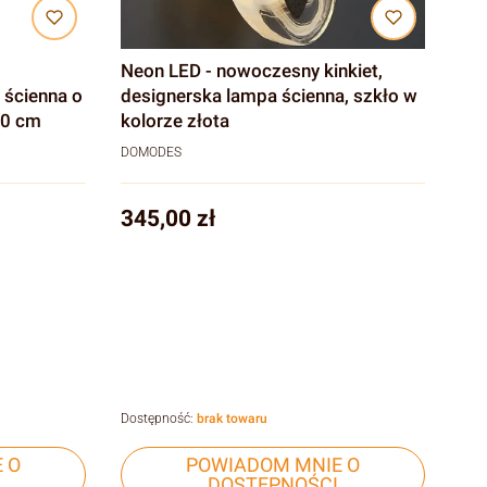
Neon LED - nowoczesny kinkiet,
 ścienna o
designerska lampa ścienna, szkło w
00 cm
kolorze złota
DOMODES
Cena
345,00 zł
Dostępność:
brak towaru
 O
POWIADOM MNIE O
DOSTĘPNOŚCI