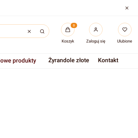
Produkty w koszyku: 0. Zobac
Wyczyść
Szukaj
Koszyk
Zaloguj się
Ulubione
Żyrandole złote
Kontakt
owe produkty