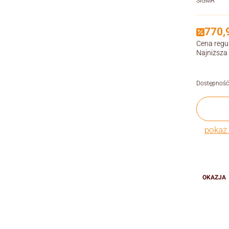
SIGMA
770,9
Cena regu
Najniższa
Dostępność
pokaż 
OKAZJA