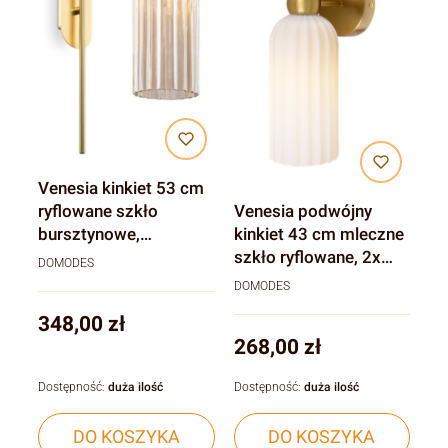
Venesia kinkiet 53 cm
ryflowane szkło
Venesia podwójny
bursztynowe,
kinkiet 43 cm mleczne
elegancki złoty E14
szkło ryflowane, 2x
DOMODES
E14
DOMODES
Cena
348,00 zł
Cena
268,00 zł
Dostępność:
duża ilość
Dostępność:
duża ilość
DO KOSZYKA
DO KOSZYKA