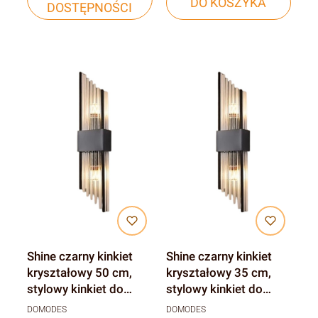
DO KOSZYKA
DOSTĘPNOŚCI
Shine czarny kinkiet
Shine czarny kinkiet
kryształowy 50 cm,
kryształowy 35 cm,
stylowy kinkiet do
stylowy kinkiet do
sypialni i salonu
sypialni i salonu
DOMODES
DOMODES