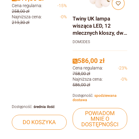
Cena regularna:
-15%
258,00 zł
Najniższa cena:
-0%
Twiny UK lampa
219,30 zł
wisząca LED, 12
mlecznych kloszy, dwa
zawieszenia, 3000K
DOMODES
586,00 zł
Cena regularna:
-23%
758,00 zł
Najniższa cena:
-0%
586,00 zł
Dostępność:
spodziewana
dostawa
Dostępność:
średnia ilość
POWIADOM
MNIE O
DO KOSZYKA
DOSTĘPNOŚCI