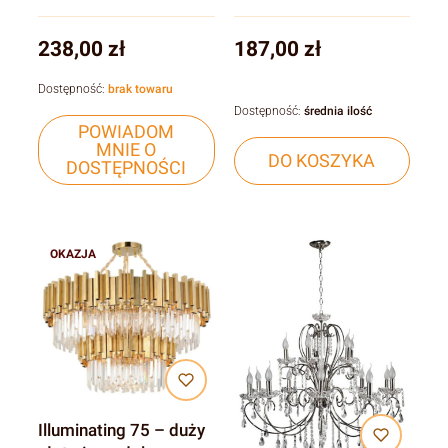
Cena
Cena
238,00 zł
187,00 zł
Dostępność:
brak towaru
Dostępność:
średnia ilość
POWIADOM
MNIE O
DO KOSZYKA
DOSTĘPNOŚCI
OKAZJA
Illuminating 75 – duży