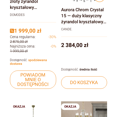
złoty żyrandol
kryształowy
Aurora Chrom Crystal
nowoczesny do
DOMODES
15 — duży klasyczny
luksusowego salonu
żyrandol kryształowy
czarny
CANDE.
1 999,00 zł
Cena regularna:
-30%
2 875,00 zł
Cena
2 384,00 zł
Najniższa cena:
-0%
1 999,00 zł
Dostępność:
spodziewana
dostawa
Dostępność:
średnia ilość
POWIADOM
MNIE O
DO KOSZYKA
DOSTĘPNOŚCI
OKAZJA
OKAZJA