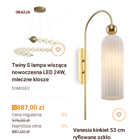
OKAZJA
Twiny S lampa wisząca
nowoczesna LED 24W,
mleczne klosze
DOMODES
887,00 zł
Cena regularna:
-9%
976,00 zł
Najniższa cena:
-0%
Venesia kinkiet 53 cm
887,00 zł
ryflowane szkło