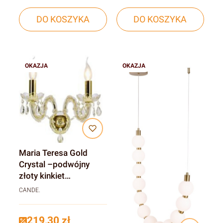
DO KOSZYKA
DO KOSZYKA
OKAZJA
OKAZJA
Maria Teresa Gold
Crystal –podwójny
złoty kinkiet
kryształowy glamour
CANDE.
do salonu i sypialni
219,30 zł