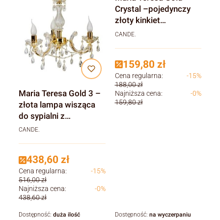
Crystal –pojedynczy
złoty kinkiet
kryształowy glamour
CANDE.
do salonu i sypialni
159,80 zł
Cena regularna:
-15%
188,00 zł
Maria Teresa Gold 3 –
Najniższa cena:
-0%
159,80 zł
złota lampa wisząca
do sypialni z
kryształami
CANDE.
438,60 zł
Cena regularna:
-15%
516,00 zł
Najniższa cena:
-0%
438,60 zł
Dostępność:
duża ilość
Dostępność:
na wyczerpaniu