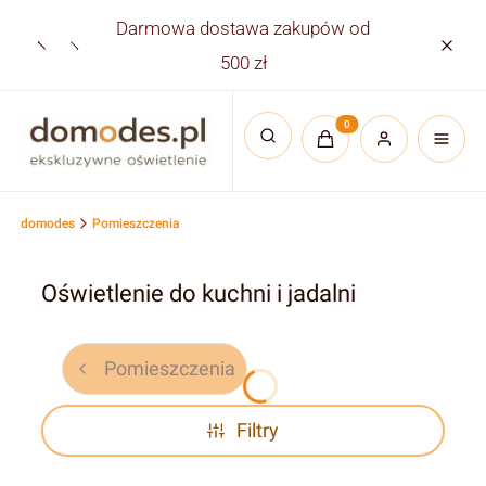
Darmowa dostawa zakupów od
Płatno
500 zł
Produkty w koszyku:
Otwórz wyszukiwarkę
domodes
Pomieszczenia
Oświetlenie do kuchni i jadalni
Pomieszczenia
Filtry