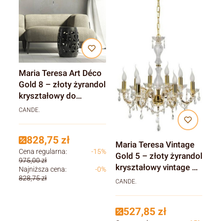
Maria Teresa Art Déco
Gold 8 – złoty żyrandol
kryształowy do
eleganckich wnętrz
CANDE.
828,75 zł
Maria Teresa Vintage
Cena regularna:
-15%
Gold 5 – złoty żyrandol
975,00 zł
kryształowy vintage do
Najniższa cena:
-0%
wnętrz klasycznych
828,75 zł
CANDE.
527,85 zł