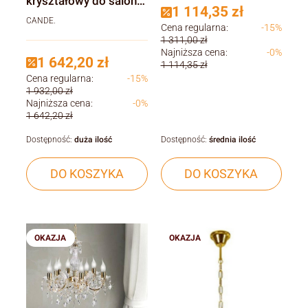
kryształowy do salonu,
1 114,35 zł
restauracji i hoteli
CANDE.
Cena regularna:
-15%
1 311,00 zł
Najniższa cena:
-0%
1 642,20 zł
1 114,35 zł
Cena regularna:
-15%
1 932,00 zł
Najniższa cena:
-0%
1 642,20 zł
Dostępność:
duża ilość
Dostępność:
średnia ilość
DO KOSZYKA
DO KOSZYKA
OKAZJA
OKAZJA