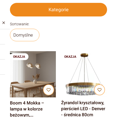
Kategorie
Lista produktów
Sortowanie:
Domyślne
OKAZJA
OKAZJA
Żyrandol kryształowy,
Boom 4 Mokka –
pierścień LED - Denver
lampa w kolorze
- średnica 80cm
beżowym,