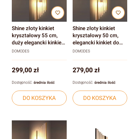
Shine złoty kinkiet
Shine złoty kinkiet
kryształowy 55 cm,
kryształowy 50 cm,
duży elegancki kinkiet
elegancki kinkiet do
do sypialni i salonu
sypialni i salonu
DOMODES
DOMODES
Cena
Cena
299,00 zł
279,00 zł
Dostępność:
średnia ilość
Dostępność:
średnia ilość
DO KOSZYKA
DO KOSZYKA