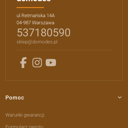
ul.Retmańska 14A
04-987 Warszawa
537180590
sklep@domodes.pl
Pomoc
Linki w stopce
Warunki gwarancji.
Formularz zwrotu