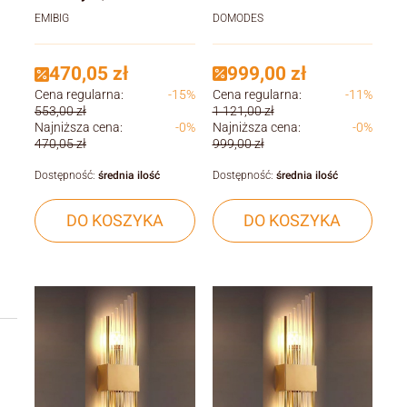
nowoczesne
DOMODES
EMIBIG
oświetlenie stołu w
jadalni
999,00 zł
470,05 zł
Cena regularna:
-11%
Cena regularna:
-15%
1 121,00 zł
553,00 zł
Najniższa cena:
-0%
Najniższa cena:
-0%
999,00 zł
470,05 zł
Dostępność:
średnia ilość
Dostępność:
średnia ilość
DO KOSZYKA
DO KOSZYKA