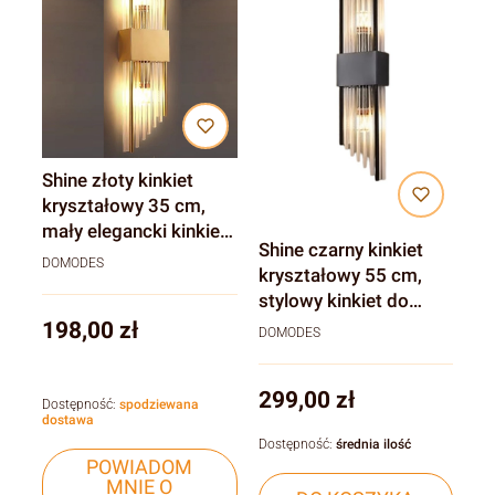
Shine złoty kinkiet
kryształowy 35 cm,
mały elegancki kinkiet
Shine czarny kinkiet
do sypialni i salonu
DOMODES
kryształowy 55 cm,
stylowy kinkiet do
sypialni i salonu
Cena
198,00 zł
DOMODES
Cena
299,00 zł
Dostępność:
spodziewana
dostawa
Dostępność:
średnia ilość
POWIADOM
MNIE O