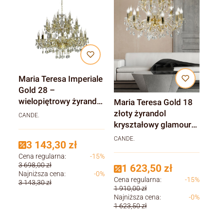
Maria Teresa Imperiale
Gold 28 –
wielopiętrowy żyrandol
Maria Teresa Gold 18
kryształowy glamour
złoty żyrandol
CANDE.
kryształowy glamour
do salonu
CANDE.
3 143,30 zł
Cena regularna:
-15%
3 698,00 zł
1 623,50 zł
Najniższa cena:
-0%
Cena regularna:
-15%
3 143,30 zł
1 910,00 zł
Najniższa cena:
-0%
1 623,50 zł