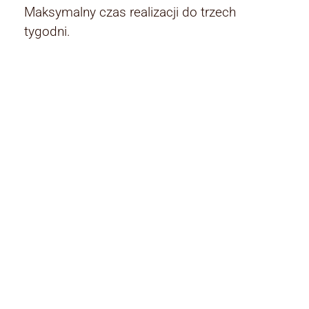
Maksymalny czas realizacji do trzech
tygodni.
Rodzaj:
Rodzaj
lampy wiszące
Kolor klosza:
Kolor klosza
multicolor
Materiały: