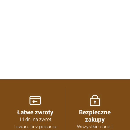
0.00
Liczba ocen: 0
Oceń i opisz
Łatwe zwroty
Bezpieczne
zakupy
14 dni na zwrot
towaru bez podania
Wszystkie dane i