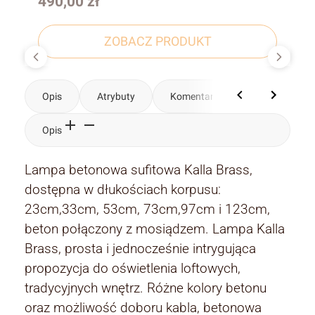
Cena
490,00 zł
ZOBACZ PRODUKT
Opis
Atrybuty
Komentarze
Opis
Lampa betonowa sufitowa Kalla Brass,
dostępna w dłukościach korpusu:
23cm,33cm, 53cm, 73cm,97cm i 123cm,
beton połączony z mosiądzem. Lampa Kalla
Brass, prosta i jednocześnie intrygująca
propozycja do oświetlenia loftowych,
tradycyjnych wnętrz. Różne kolory betonu
oraz możliwość doboru kabla, betonowa