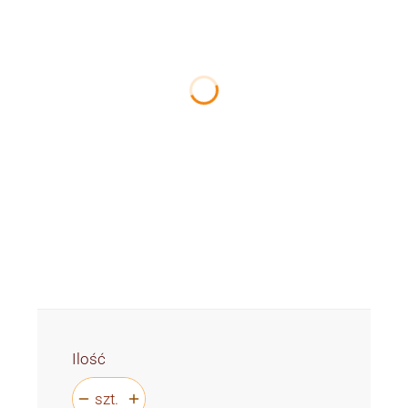
Wybierz
*
Kolory lampy
Wybierz
*
Rodzaj i kolor kabla
Wybierz
Ilość
szt.