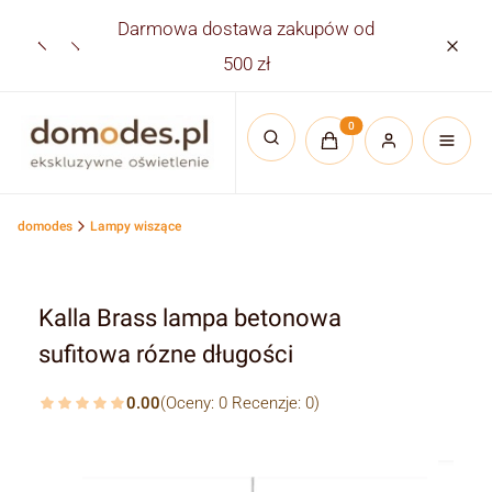
Darmowa dostawa zakupów od
Płatno
500 zł
Produkty w koszyku:
Otwórz wyszukiwarkę
domodes
Lampy wiszące
Kalla Brass lampa betonowa
sufitowa rózne długości
0.00
(Oceny: 0 Recenzje: 0)