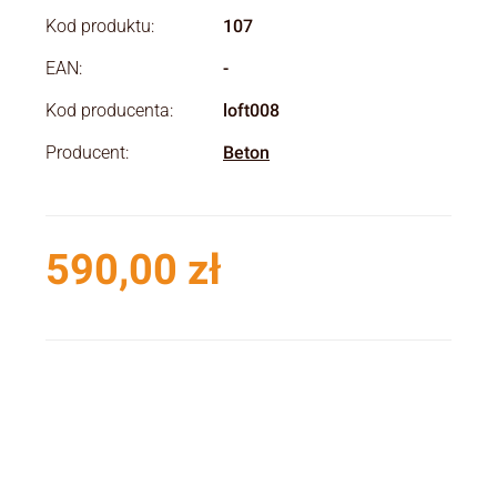
Kod produktu:
107
EAN:
-
Kod producenta:
loft008
Producent:
Beton
590,00 zł
Cena
Wybierz wariant produktu:
Poszczególne warianty mogą różnić się ceną
*
Kalla Bras