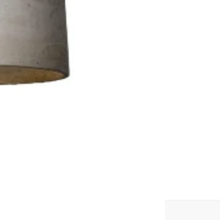
*
Kolory lampy
Wybierz
*
Rodzaj i kolor
Wybierz
*
rodzaj podsufi
Wybierz