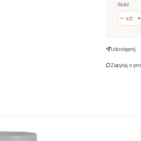
Ilość
szt.
Udostępnij
Zapytaj o pr