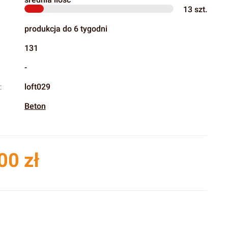
13
szt.
produkcja do 6 tygodni
131
-
:
loft029
Beton
00 zł
produktu:
ianty mogą różnić się ceną