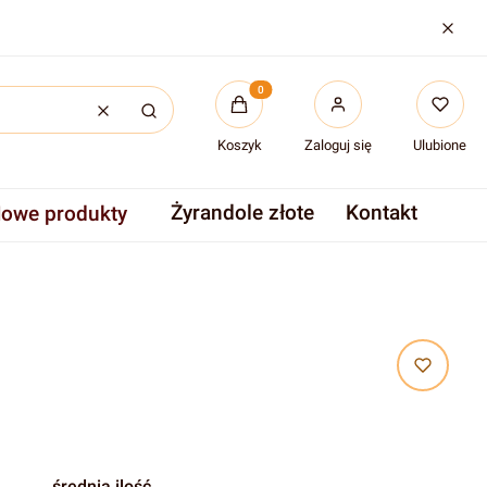
Produkty w koszyku: 0. Zobac
Wyczyść
Szukaj
Koszyk
Zaloguj się
Ulubione
Żyrandole złote
Kontakt
owe produkty
średnia ilość