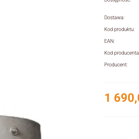
Dostawa:
Kod produktu:
EAN:
Kod producenta
Producent:
1 690,
Cena
Wybierz wariant 
Poszczególne war