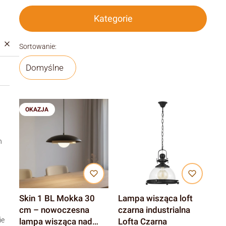
Kategorie
Lista produktów
Sortowanie:
Domyślne
OKAZJA
h
Skin 1 BL Mokka 30
Lampa wisząca loft
cm – nowoczesna
czarna industrialna
ie
lampa wisząca nad
Lofta Czarna