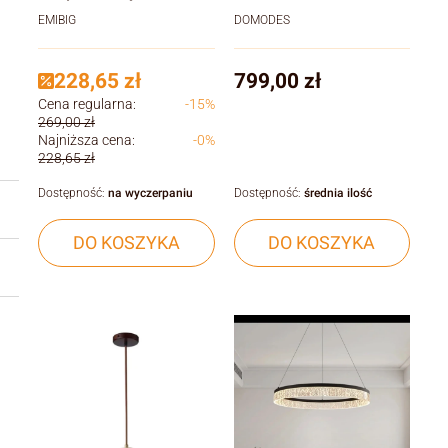
stół
EMIBIG
DOMODES
Cena
228,65 zł
799,00 zł
Cena regularna:
-15%
269,00 zł
Najniższa cena:
-0%
228,65 zł
Dostępność:
na wyczerpaniu
Dostępność:
średnia ilość
DO KOSZYKA
DO KOSZYKA