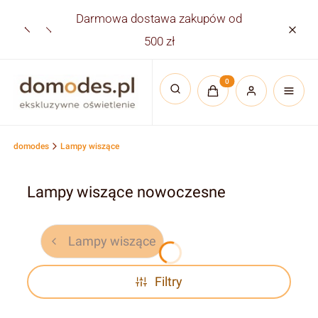
Darmowa dostawa zakupów od
Płatno
500 zł
Produkty w koszyku:
Otwórz wyszukiwarkę
domodes
Lampy wiszące
Lampy wiszące nowoczesne
Lampy wiszące
Filtry