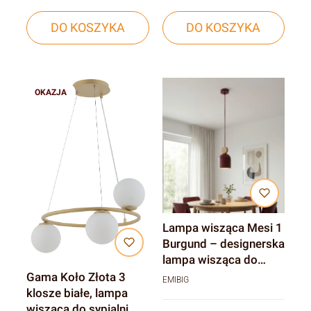
DO KOSZYKA
DO KOSZYKA
OKAZJA
Lampa wisząca Mesi 1
Burgund – designerska
lampa wisząca do
nowoczesnych wnętrz
Gama Koło Złota 3
EMIBIG
klosze białe, lampa
wisząca do sypialni