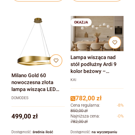
OKAZJA
Lampa wisząca nad
stół podłużny Ardi 9
kolor beżowy –
Milano Gold 60
nowoczesne
KAI
nowoczesna złota
oświetlenie do jadalni i
lampa wisząca LED
salonu
nad stolik kawowy do
782,00 zł
DOMODES
salonu
Cena regularna:
-8%
850,00 zł
Cena
499,00 zł
Najniższa cena:
-0%
782,00 zł
Dostępność:
średnia ilość
Dostępność:
na wyczerpaniu