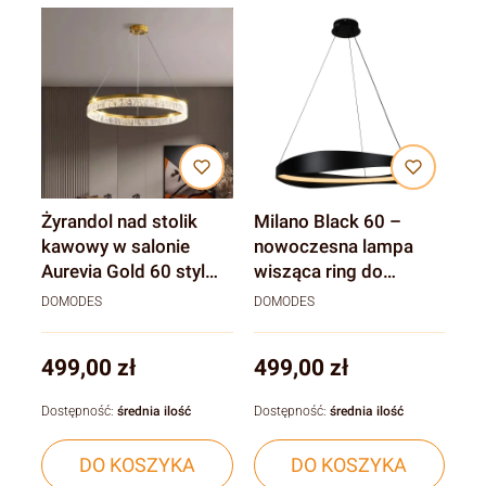
Żyrandol nad stolik
Milano Black 60 –
kawowy w salonie
nowoczesna lampa
Aurevia Gold 60 styl
wisząca ring do
nowoczesny
salonu, sypialni i nad
DOMODES
DOMODES
okrągły stół
Cena
Cena
499,00 zł
499,00 zł
Dostępność:
średnia ilość
Dostępność:
średnia ilość
DO KOSZYKA
DO KOSZYKA