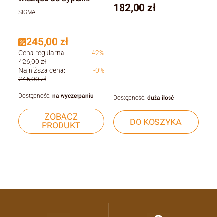
Cena
182,00 zł
SIGMA
245,00 zł
Cena regularna:
-42%
426,00 zł
Najniższa cena:
-0%
245,00 zł
Dostępność:
na wyczerpaniu
Dostępność:
duża ilość
ZOBACZ
DO KOSZYKA
PRODUKT