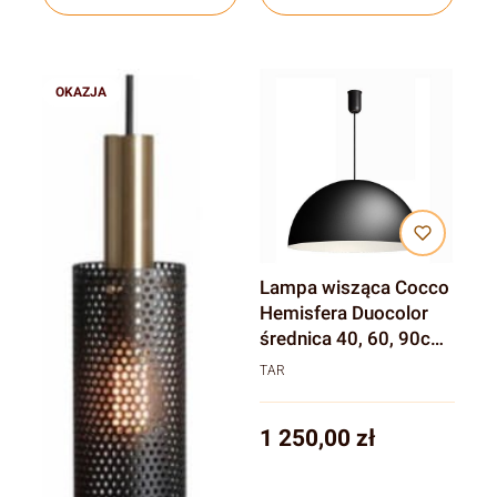
OKAZJA
Lampa wisząca Cocco
Hemisfera Duocolor
średnica 40, 60, 90cm,
jedna żarówka
TAR
Cena
1 250,00 zł