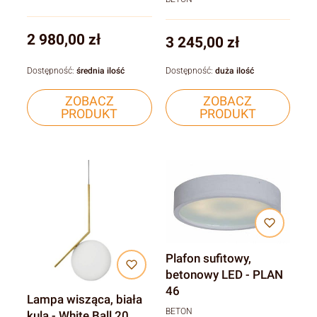
Cena
2 980,00 zł
Cena
3 245,00 zł
Dostępność:
średnia ilość
Dostępność:
duża ilość
ZOBACZ
ZOBACZ
PRODUKT
PRODUKT
Plafon sufitowy,
betonowy LED - PLAN
46
Lampa wisząca, biała
BETON
kula - White Ball 20