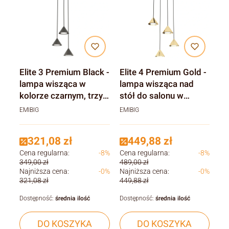
Elite 3 Premium Black -
Elite 4 Premium Gold -
lampa wisząca w
lampa wisząca nad
kolorze czarnym, trzy
stół do salonu w
klosze
kolorze złota, cztery
EMIBIG
EMIBIG
klosze
321,08 zł
449,88 zł
Cena regularna:
-8%
Cena regularna:
-8%
349,00 zł
489,00 zł
Najniższa cena:
-0%
Najniższa cena:
-0%
321,08 zł
449,88 zł
Dostępność:
średnia ilość
Dostępność:
średnia ilość
DO KOSZYKA
DO KOSZYKA