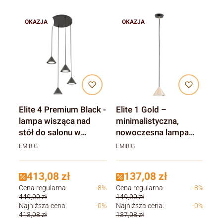
OKAZJA
OKAZJA
Elite 4 Premium Black -
Elite 1 Gold –
lampa wisząca nad
minimalistyczna,
stół do salonu w
nowoczesna lampa
kolorze czarnym,
wisząca, złoty klosz
EMIBIG
EMIBIG
cztery klosze
413,08 zł
137,08 zł
Cena regularna:
-8%
Cena regularna:
-8%
449,00 zł
149,00 zł
Najniższa cena:
-0%
Najniższa cena:
-0%
413,08 zł
137,08 zł