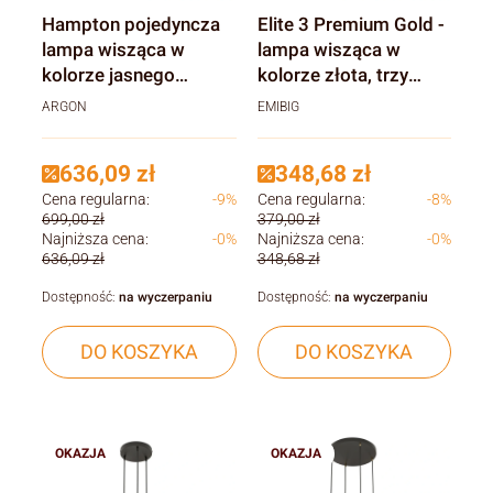
Hampton pojedyncza
Elite 3 Premium Gold -
lampa wisząca w
lampa wisząca w
kolorze jasnego
kolorze złota, trzy
mosiądzu
klosze
ARGON
EMIBIG
636,09 zł
348,68 zł
Cena regularna:
-9%
Cena regularna:
-8%
699,00 zł
379,00 zł
Najniższa cena:
-0%
Najniższa cena:
-0%
636,09 zł
348,68 zł
Dostępność:
na wyczerpaniu
Dostępność:
na wyczerpaniu
DO KOSZYKA
DO KOSZYKA
OKAZJA
OKAZJA