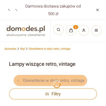
Darmowa dostawa zakupów od
Płatno
500 zł
Produkty w koszyku:
Otwórz wyszukiwarkę
domodes
Styl
Oświetlenie w stylu retro, vintage
Lampy wiszące retro, vintage
Oświetlenie w stylu retro, vintage
Filtry