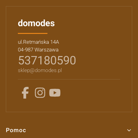
domodes
ul.Retmańska 14A
04-987 Warszawa
537180590
sklep@domodes.pl
Pomoc
Linki w stopce