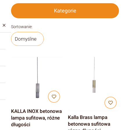
Kategorie
Lista produktów
Sortowanie:
Domyślne
KALLA INOX betonowa
Kalla Brass lampa
lampa sufitowa, różne
betonowa sufitowa
długości