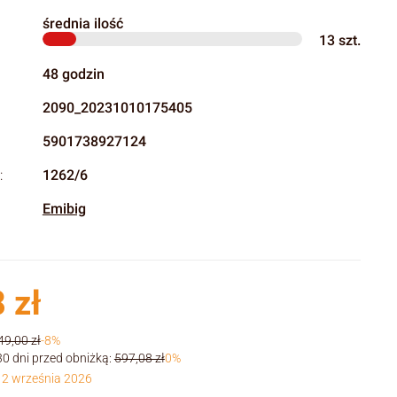
średnia ilość
13
szt.
48 godzin
2090_20231010175405
5901738927124
:
1262/6
Emibig
 zł
49,00 zł
-8%
30 dni przed obniżką:
597,08 zł
0%
 2 września 2026