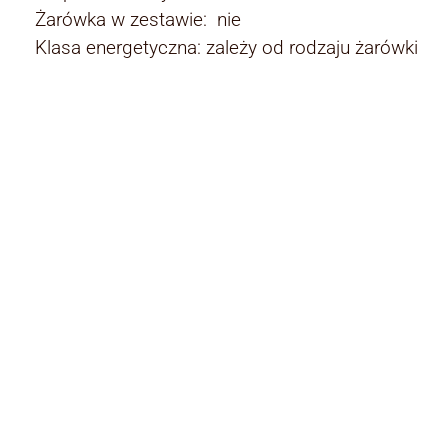
Żarówka w zestawie: nie
Klasa energetyczna: zależy od rodzaju żarówki
Rodzaj:
Rodzaj
lampy wisząc
Materiały:
Materiały
metal i szkło
Kolor korpusu: