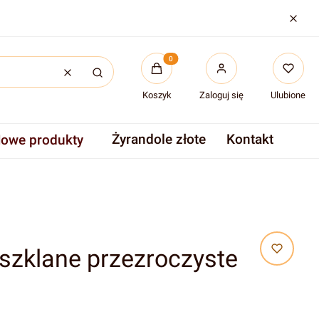
Produkty w koszyku: 0. Zobac
Wyczyść
Szukaj
Koszyk
Zaloguj się
Ulubione
Żyrandole złote
Kontakt
owe produkty
 szklane przezroczyste