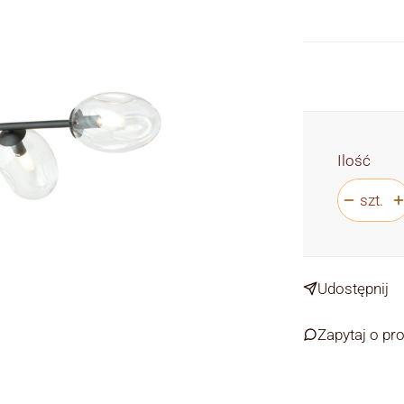
Ilość
szt.
Udostępnij
Zapytaj o pr