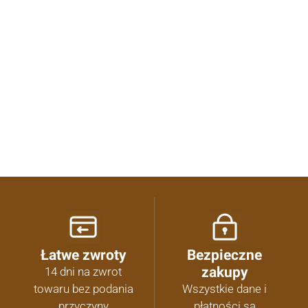
5.00
Liczba ocen: 1
Oceń i opisz
Łatwe zwroty
Bezpieczne
zakupy
14 dni na zwrot
towaru bez podania
Wszystkie dane i
przyczyny
płatności są