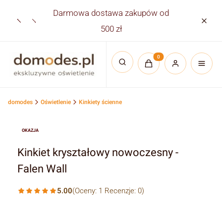
Darmowa dostawa zakupów od
Płatno
500 zł
Produkty w koszyku:
Otwórz wyszukiwarkę
domodes
Oświetlenie
Kinkiety ścienne
OKAZJA
Kinkiet kryształowy nowoczesny -
Falen Wall
5.00
(Oceny: 1 Recenzje: 0)