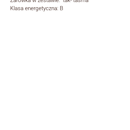
Żarówka w zestawie: tak- tasma
Klasa energetyczna: B
Rodzaj:
Rodzaj
kinkiety
Kolor klosza:
Kolor klosza
przezroczysty
Materiały:
Materiały
metal i szkło