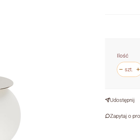
Ilość
szt.
Udostępnij
Zapytaj o pr