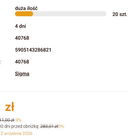
duża ilość
20
szt.
4 dni
40768
5905143286821
:
40768
Sigma
 zł
11,00 zł
-9%
30 dni przed obniżką:
283,01 zł
0%
 2 września 2026