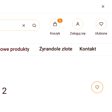
Produkty w koszyku: 0. Zobac
Wyczyść
Szukaj
Koszyk
Zaloguj się
Ulubione
Żyrandole złote
Kontakt
owe produkty
 2