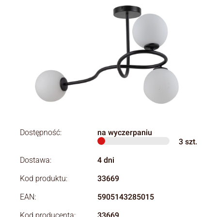
Dostępność:
na wyczerpaniu
3
szt.
Dostawa:
4 dni
Kod produktu:
33669
EAN:
5905143285015
Kod producenta:
33669