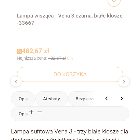
Lampa wisząca - Vena 3 czarna, białe klosze
-33667
482,67 zł
Najniższa cena:
482,67 zł
-0%
DO KOSZYKA
Opis
Atrybuty
Bezpieczeństwo
Komenta
Opis
Lampa sufitowa Vena 3 - trzy białe klosze dla