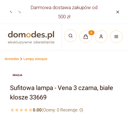
Darmowa dostawa zakupów od
Płatno
500 zł
Produkty w koszyku:
Otwórz wyszukiwarkę
domodes
Lampy wiszące
OKAZJA
Sufitowa lampa - Vena 3 czarna, białe
klosze 33669
0.00
(Oceny: 0 Recenzje: 0)