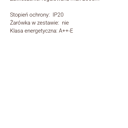
Stopień ochrony: IP20
Żarówka w zestawie: nie
Klasa energetyczna: A++-E
Rodzaj:
Rodzaj
lampy wiszące
Kolor klosza:
Kolor klosza
biały