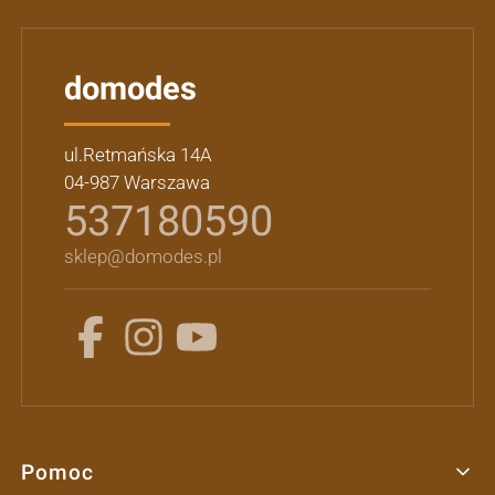
domodes
ul.Retmańska 14A
04-987 Warszawa
537180590
sklep@domodes.pl
Pomoc
Linki w stopce