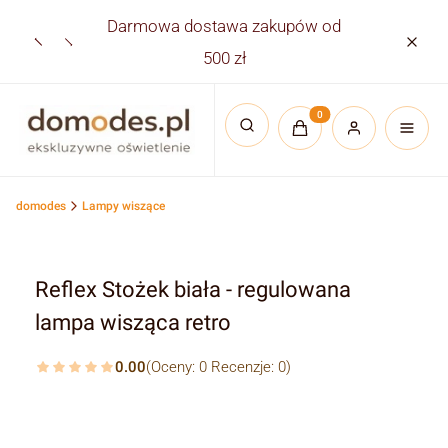
Darmowa dostawa zakupów od
Płatno
500 zł
Produkty w koszyku:
Otwórz wyszukiwarkę
domodes
Lampy wiszące
Reflex Stożek biała - regulowana
lampa wisząca retro
0.00
(Oceny: 0 Recenzje: 0)