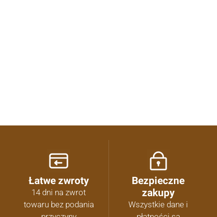
0.00
Liczba ocen: 0
Oceń i opisz
Łatwe zwroty
Bezpieczne
zakupy
14 dni na zwrot
towaru bez podania
Wszystkie dane i
przyczyny
płatności są