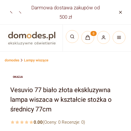
Darmowa dostawa zakupów od
Płatno
500 zł
Produkty w koszyku:
Otwórz wyszukiwarkę
domodes
Lampy wiszące
OKAZJA
Vesuvio 77 biało złota ekskluzywna
lampa wiszaca w kształcie stożka o
średnicy 77cm
0.00
(Oceny: 0 Recenzje: 0)