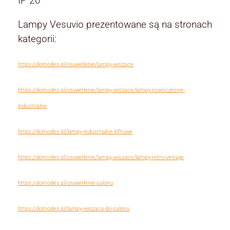
IP 20
Lampy Vesuvio prezentowane są na stronach
kategorii:
https://domodes.pl/oswietlenie/lampy-wiszace
https://domodes.pl/oswietlenie/lampy-wiszace/lampy-nowoczesne-
industrialne
https://domodes.pl/lampy-industrialne-loftowe
https://domodes.pl/oswietlenie/lampy-wiszace/lampy-retro-vintage
https://domodes.pl/oswietlenie-salonu
https://domodes.pl/lampy-wiszaca-do-salonu