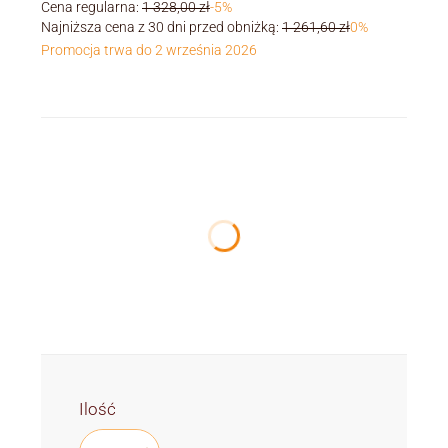
Cena regularna:
1 328,00 zł
-5%
Najniższa cena z 30 dni przed obniżką:
1 261,60 zł
0%
Promocja trwa do 2 września 2026
Wybierz wariant produktu:
Poszczególne warianty mogą różnić się ceną
*
Vesuvio ilość żarówek
Wybierz
Ilość