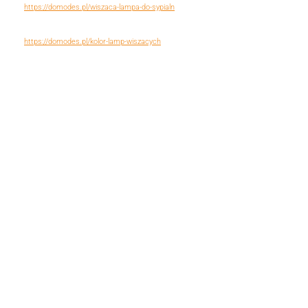
https://domodes.pl/wiszaca-lampa-do-sypialn
https://domodes.pl/kolor-lamp-wiszacych
Rodzaj:
Rodzaj
lampy wiszące
Kolor klosza:
Kolor klosza
biało-złoty