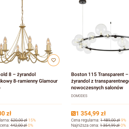
żyrandol
Boston 115 Transparent –
ikowy 8-ramienny Glamour
żyrandol z transparentneg
o
nowoczesnych salonów
DOMODES
0 zł
1 354,99 zł
larna:
520,00 zł
-15%
Cena regularna:
1 489,00 zł
-9%
 cena:
442,00 zł
-0%
Najniższa cena:
1 354,99 zł
-0%