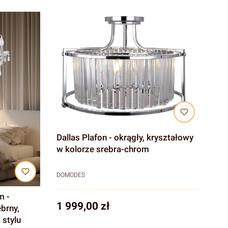
Dallas Plafon - okrągły, kryształowy
w kolorze srebra-chrom
DOMODES
m -
Cena
1 999,00 zł
brny,
 stylu