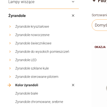
Filtr
Lampy wiszące
Koniec f
Lista
Sortowani
Żyrandole
Domyś
Żyrandole kryształowe
Żyrandole nowoczesne
Żyrandole świecznikowe
OKAZJA
Żyrandole do wysokich pomieszczeń
Żyrandole LED
Żyrandole szklane kule
Żyrandole sterowane pilotem
Kolor żyrandoli
Żyrandole białe
Żyrandole chromowane, srebrne