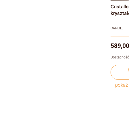
Cristall
kryszta
CANDE.
Cena
589,00
Dostępność
pokaż 