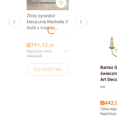
Złoty żyrandol
klasyczny Marbella 3
Gold z trzema
szklanymi kloszami
– lampa sufitowa do
791,12 zł
salonu, jadalni lub
Najniższa cena:
-0%
kuchni w stylu
791,12 zł
glamour, art deco i
shabby chic
Bartez Gold 8 – 
DO KOSZYKA
świeczn
Art Dec
KAI
442,0
Cena regu
Najniższa