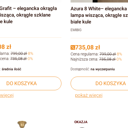
elegancka okrągła
Azura 8 White– elegancka okrągła
sząca, okrągłe szklane
lampa wisząca, okrągłe s
e kule
białe kule
EMIBIG
8 zł
735,08 zł
larna:
799,00 zł
-8%
Cena regularna:
799,00 zł
-8%
 cena:
735,08 zł
-0%
Najniższa cena:
735,08 zł
-0%
:
średnia ilość
Dostępność:
na wyczerpaniu
DO KOSZYKA
DO KOSZYKA
więcej
pokaż więcej
OKAZJA