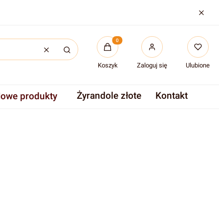
Produkty w koszyku: 0. Zobac
Wyczyść
Szukaj
Koszyk
Zaloguj się
Ulubione
Żyrandole złote
Kontakt
owe produkty