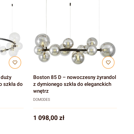
 duży
Boston 85 D – nowoczesny żyrandol
o szkła do
z dymionego szkła do eleganckich
wnętrz
DOMODES
Cena
1 098,00 zł