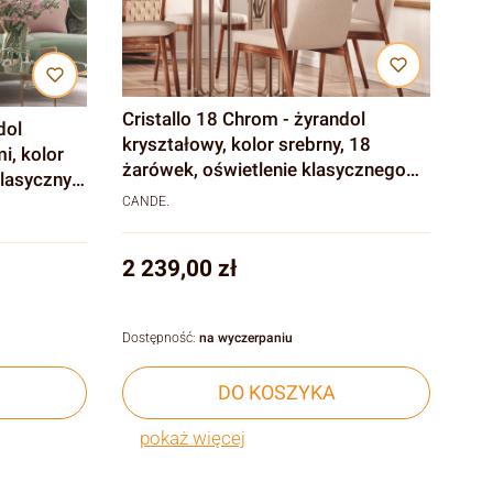
Cristallo 18 Chrom - żyrandol
dol
kryształowy, kolor srebrny, 18
i, kolor
żarówek, oświetlenie klasycznego
salonu
CANDE.
Cena
2 239,00 zł
Dostępność:
na wyczerpaniu
DO KOSZYKA
pokaż więcej