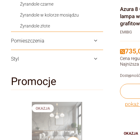
Żyrandole czarne
Azura 8 Grafit – 
Żyrandole w kolorze mosiądzu
lampa wi
grafitow
Żyrandole złote
EMIBIG
Pomieszczenia
735,0
Styl
Cena regu
Najniższa
Dostępność
Promocje
pokaż 
OKAZJA
OKAZJA