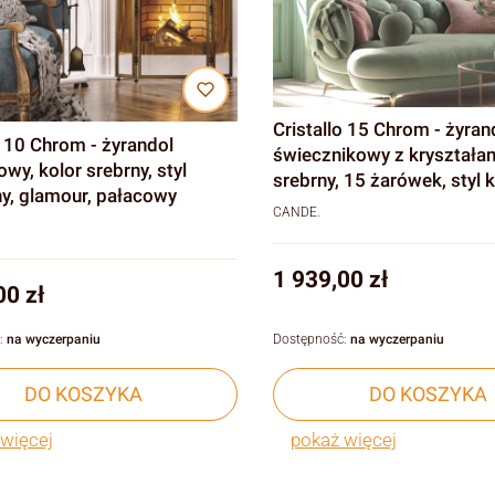
Cristallo 15 Chrom - żyran
o 10 Chrom - żyrandol
świecznikowy z kryształam
owy, kolor srebrny, styl
srebrny, 15 żarówek, styl klasyczny,
y, glamour, pałacowy
glamour
CANDE.
Cena
1 939,00 zł
00 zł
:
na wyczerpaniu
Dostępność:
na wyczerpaniu
DO KOSZYKA
DO KOSZYKA
więcej
pokaż więcej