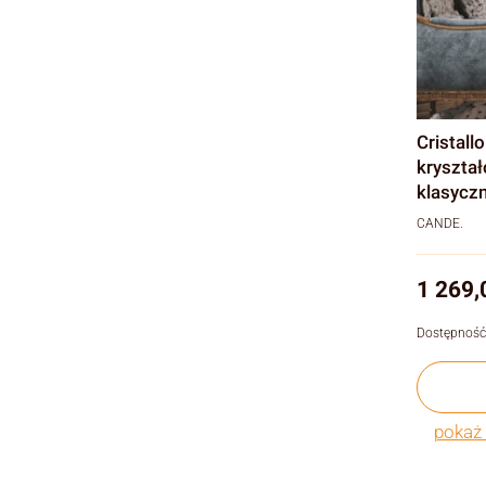
Cristall
kryształ
klasyczn
CANDE.
Cena
1 269,
Dostępność
pokaż 