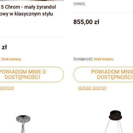
CANDE.
o 5 Chrom - mały żyrandol
łowy w klasycznym stylu
Cena
855,00 zł
 zł
:
brak towaru
Dostępność:
brak towaru
POWIADOM MNIE O
POWIADOM MNIE
DOSTĘPNOŚCI
DOSTĘPNOŚCI
więcej
pokaż więcej