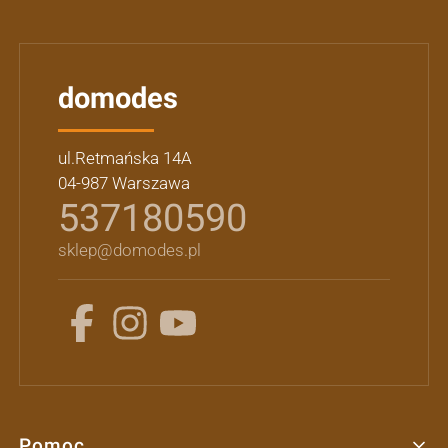
domodes
ul.Retmańska 14A
04-987 Warszawa
537180590
sklep@domodes.pl
Pomoc
Linki w stopce