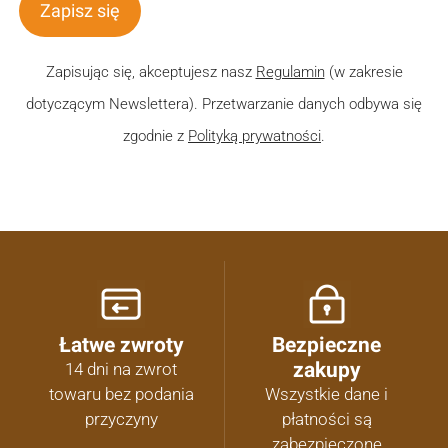
Zapisz się
Zapisując się, akceptujesz nasz
Regulamin
(w zakresie
dotyczącym Newslettera). Przetwarzanie danych odbywa się
zgodnie z
Polityką prywatności
.
Łatwe zwroty
Bezpieczne
zakupy
14 dni na zwrot
towaru bez podania
Wszystkie dane i
przyczyny
płatności są
zabezpieczone