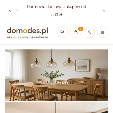
Darmowa dostawa zakupów od
Płatno
500 zł
Produkty w koszyku:
Otwórz wyszukiwarkę
Lampy wiszące