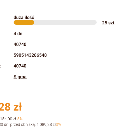
duża ilość
25
szt.
4 dni
40740
5905143286548
:
40740
Sigma
28 zł
 184,00 zł
-8%
30 dni przed obniżką:
1 089,28 zł
0%