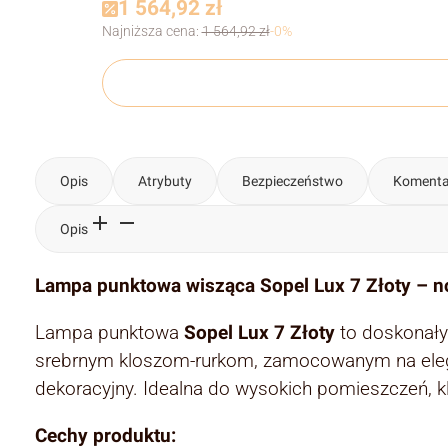
1 564,92 zł
Najniższa cena:
1 564,92 zł
-0%
Opis
Atrybuty
Bezpieczeństwo
Komenta
Opis
Lampa punktowa wisząca Sopel Lux 7 Złoty – no
Lampa punktowa
Sopel Lux 7 Złoty
to doskonały
srebrnym kloszom-rurkom, zamocowanym na eleganck
dekoracyjny. Idealna do wysokich pomieszczeń, kl
Cechy produktu: