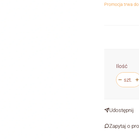
Promocja trwa do
Ilość
szt.
Udostępnij
Zapytaj o pr