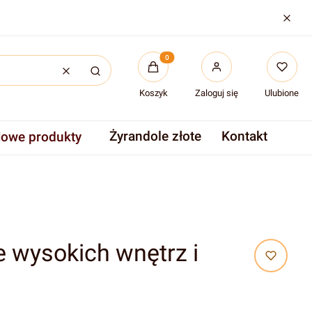
Produkty w koszyku: 0. Zobac
Wyczyść
Szukaj
Koszyk
Zaloguj się
Ulubione
Żyrandole złote
Kontakt
owe produkty
 wysokich wnętrz i