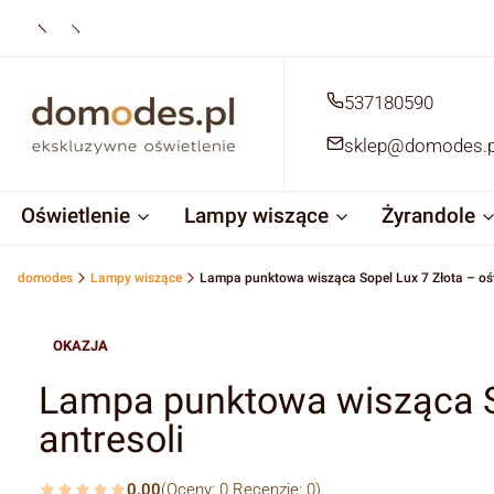
537180590
sklep@domodes.p
Oświetlenie
Lampy wiszące
Żyrandole
domodes
Lampy wiszące
Lampa punktowa wisząca Sopel Lux 7 Złota – oświ
OKAZJA
Lampa punktowa wisząca So
antresoli
0.00
(Oceny: 0 Recenzje: 0)