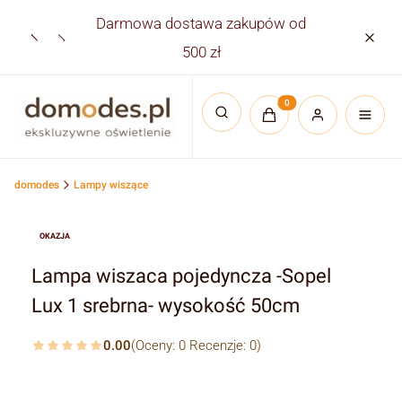
Darmowa dostawa zakupów od
Płatno
500 zł
Produkty w koszyku:
Otwórz wyszukiwarkę
domodes
Lampy wiszące
OKAZJA
Lampa wiszaca pojedyncza -Sopel
Lux 1 srebrna- wysokość 50cm
0.00
(Oceny: 0 Recenzje: 0)