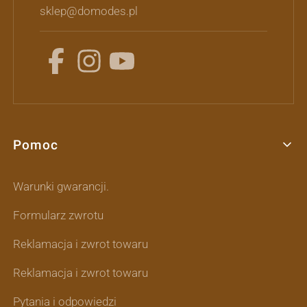
sklep@domodes.pl
Pomoc
Linki w stopce
Warunki gwarancji.
Formularz zwrotu
Reklamacja i zwrot towaru
Reklamacja i zwrot towaru
Pytania i odpowiedzi