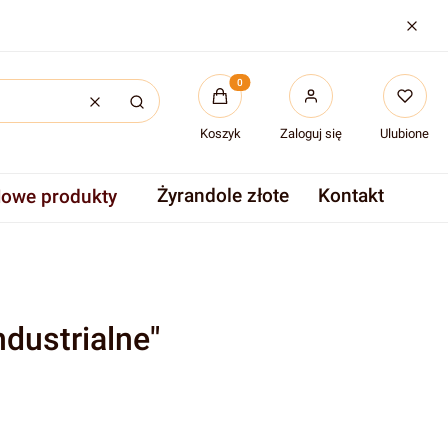
Produkty w koszyku: 0. Zobac
Wyczyść
Szukaj
Koszyk
Zaloguj się
Ulubione
Żyrandole złote
Kontakt
owe produkty
dustrialne"