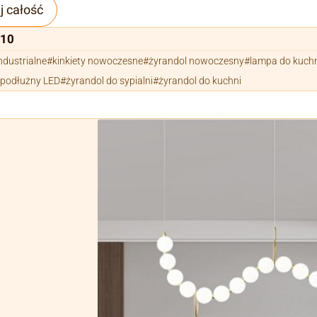
j całość
110
industrialne
kinkiety nowoczesne
żyrandol nowoczesny
lampa do kuch
 podłużny LED
żyrandol do sypialni
żyrandol do kuchni