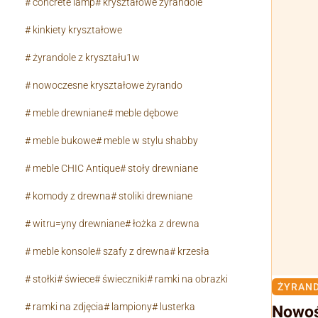
concrete lamp
kryształowe żyrandole
kinkiety kryształowe
żyrandole z kryształu1w
nowoczesne kryształowe żyrando
meble drewniane
meble dębowe
meble bukowe
meble w stylu shabby
meble CHIC Antique
stoły drewniane
komody z drewna
stoliki drewniane
witru=yny drewniane
łożka z drewna
meble konsole
szafy z drewna
krzesła
stołki
świece
świeczniki
ramki na obrazki
ŻYRAND
ramki na zdjęcia
lampiony
lusterka
Nowoś