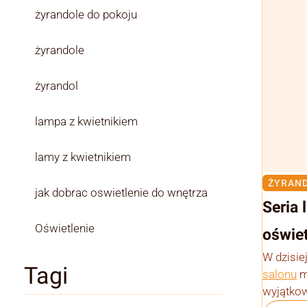
żyrandole do pokoju
żyrandole
żyrandol
lampa z kwietnikiem
lamy z kwietnikiem
ŻYRAND
jak dobrac oswietlenie do wnętrza
Seria
Oświetlenie
oświet
W dzisie
Tagi
salonu
m
wyjątkow