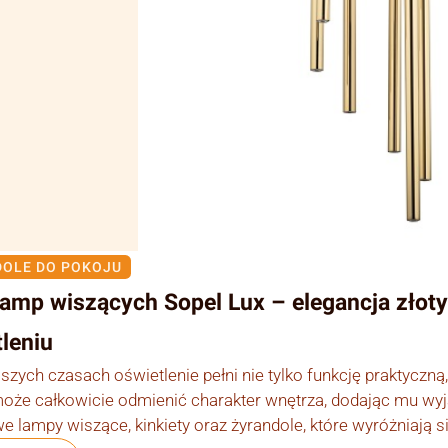
OLE DO POKOJU
 lamp wiszących Sopel Lux – elegancja zło
leniu
jszych czasach oświetlenie pełni nie tylko funkcję praktyczn
oże całkowicie odmienić charakter wnętrza, dodając mu wyją
e lampy wiszące, kinkiety oraz żyrandole, które wyróżniają si