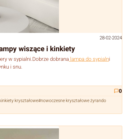
28-02-2024
lampy wiszące i kinkiety
ery w sypialni.Dobrze dobrana
lampa do sypialn
i
ynku i snu.
0
kinkiety kryształowe
nowoczesne kryształowe żyrando