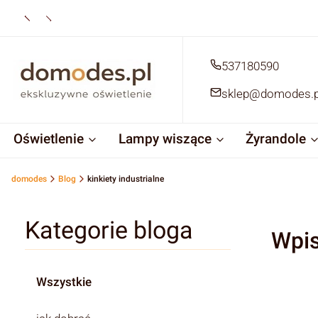
537180590
sklep@domodes.p
Oświetlenie
Lampy wiszące
Żyrandole
domodes
Blog
kinkiety industrialne
Kategorie bloga
Wpis
Wszystkie