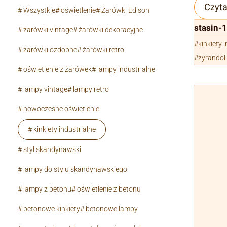
Czyta
Wszystkie
oświetlenie
Żarówki Edison
stasin-
żarówki vintage
żarówki dekoracyjne
kinkiety 
żarówki ozdobne
żarówki retro
żyrandol
oświetlenie z żarówek
lampy industrialne
lampy vintage
lampy retro
nowoczesne oświetlenie
kinkiety industrialne
styl skandynawski
lampy do stylu skandynawskiego
lampy z betonu
oświetlenie z betonu
betonowe kinkiety
betonowe lampy