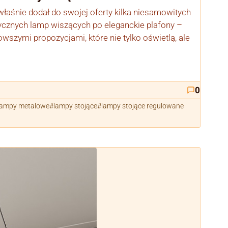
łaśnie dodał do swojej oferty kilka niesamowitych
ycznych lamp wiszących po eleganckie plafony –
owszymi propozycjami, które nie tylko oświetlą, ale
0
lampy metalowe
lampy stojące
lampy stojące regulowane