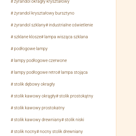
żyrandol okragły kryształowy
żyrandol kryształowy bursztyno
żyrandol szklany
industrialne oświetlenie
szklane klosze
lampa wisząca szklana
podłogowe lampy
lampy podłogowe czerwone
lampy podłogowe retro
lampa stojąca
stolik dębowy okragły
stolik kawowy okrągły
stolik prostokątny
stolik kawowy prostokatny
stolik kawowy drewniany
stolik niski
stolik nocny
nocny stolik drewniany