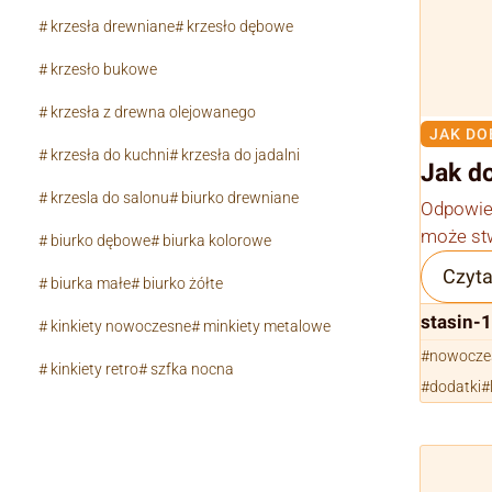
krzesła drewniane
krzesło dębowe
krzesło bukowe
krzesła z drewna olejowanego
JAK DO
krzesła do kuchni
krzesła do jadalni
Jak do
krzesla do salonu
biurko drewniane
Odpowied
może stw
biurko dębowe
biurka kolorowe
Czyta
biurka małe
biurko żółte
stasin-
kinkiety nowoczesne
minkiety metalowe
nowoczes
kinkiety retro
szfka nocna
dodatki