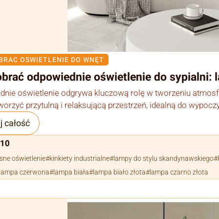
BRAC OSWIETLENIE DO WNĘT
brać odpowiednie oświetlenie do sypialni: 
nie oświetlenie odgrywa kluczową rolę w tworzeniu atmosf
orzyć przytulną i relaksującą przestrzeń, idealną do wypocz
j całość
110
ne oświetlenie
kinkiety industrialne
lampy do stylu skandynawskiego
lampa czerwona
lampa biała
lampa biało złota
lampa czarno złota