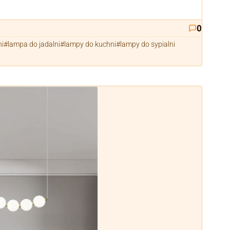
0
ni
lampa do jadalni
lampy do kuchni
lampy do sypialni