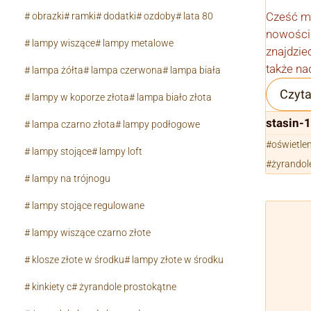
Cześć mi
obrazki
ramki
dodatki
ozdoby
lata 80
nowości,
lampy wiszące
lampy metalowe
znajdzie
także na
lampa żółta
lampa czerwona
lampa biała
Czyta
lampy w koporze złota
lampa biało złota
stasin-
lampa czarno złota
lampy podłogowe
oświetlen
lampy stojące
lampy loft
żyrandol
lampy na trójnogu
lampy stojące regulowane
lampy wiszące czarno złote
klosze złote w środku
lampy złote w środku
kinkiety c
żyrandole prostokątne