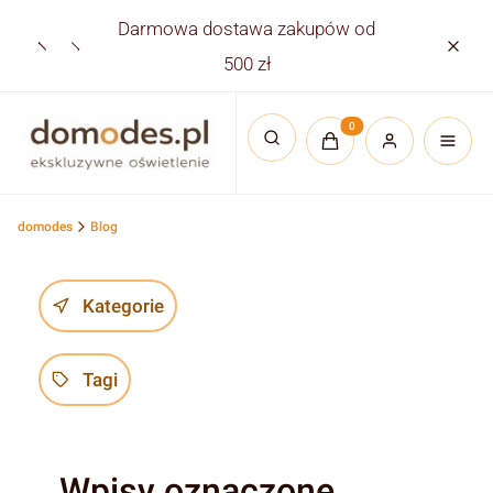
Darmowa dostawa zakupów od
Płatno
500 zł
Produkty w koszyku:
Otwórz wyszukiwarkę
domodes
Blog
Kategorie
Tagi
Wpisy oznaczone